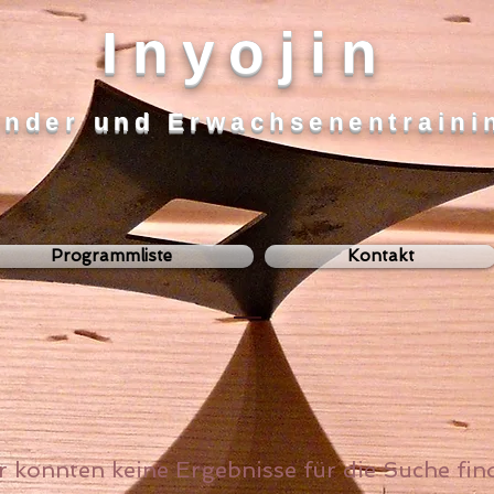
Inyojin
inder und Erwachsenentraini
Programmliste
Kontakt
r konnten keine Ergebnisse für die Suche fin