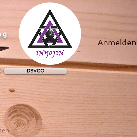
ng
Anmelden
DSVGO
den