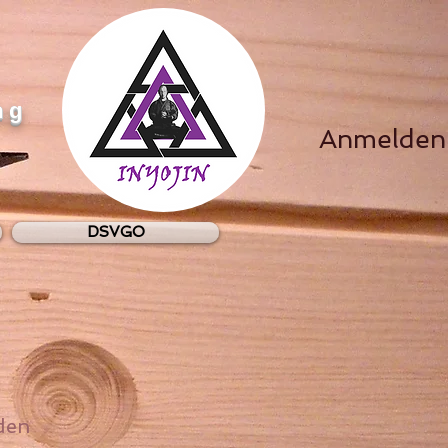
ng
Anmelden
DSVGO
den