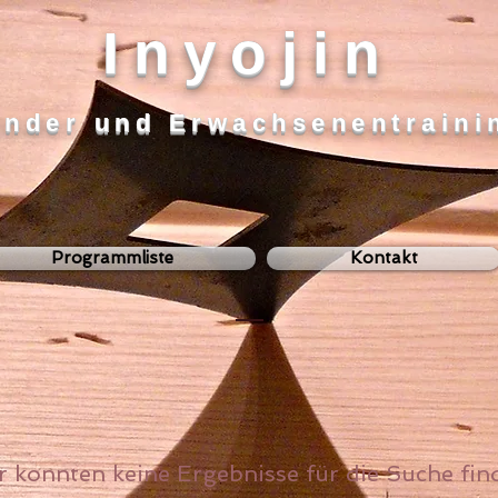
Inyojin
inder und Erwachsenentraini
Programmliste
Kontakt
r konnten keine Ergebnisse für die Suche fin