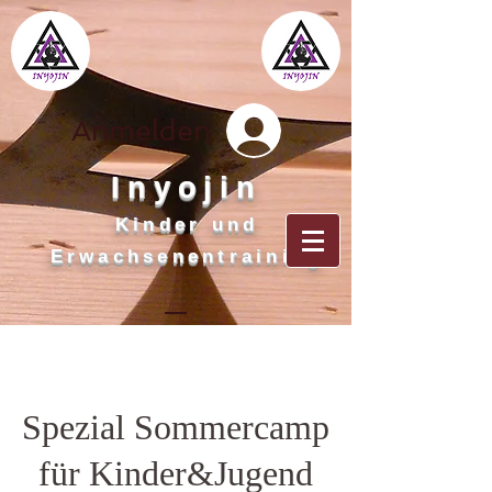
Anmelden
Inyojin
Kinder und
Erwachsenentraining
Spezial Sommercamp
für Kinder&Jugend