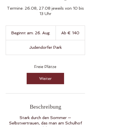
Termine: 26.08, 27.08 jeweils von 10 bis
13 Uhr
Ab
140
Beginnt am: 26. Aug.
B
Ab € 140
Euro
e
g
Judendorfer Park
i
n
n
t
Freie Plätze
a
m
Weiter
:
2
6
.
A
Beschreibung
u
g
Stark durch den Sommer —
.
Selbstvertrauen, das man am Schulhof