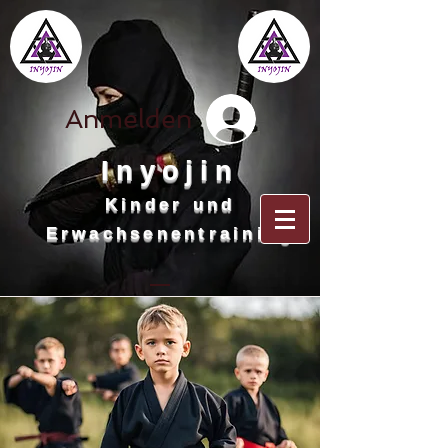
Anmelden
Inyojin
Kinder und
Erwachsenentraining