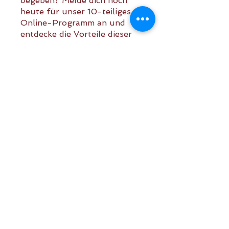
begeben? Melde dich noch
heute für unser 10-teiliges
Online-Programm an und
entdecke die Vorteile dieser
einzigartigen Kursreihe. Lass
uns gemeinsam deine
körperliche und geistige
Stärke entfalten!
Die Teilnahme an diesem
Programm ist über die App
von Wix möglich.
App öffnen
Preis
€ 65,00