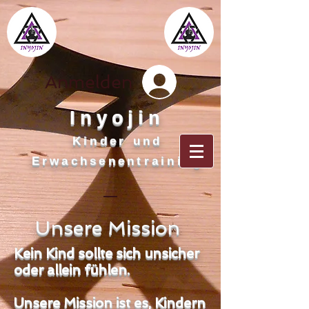
Anmelden
Inyojin
Kinder und
Erwachsenentraining
Unsere Mission
Kein Kind sollte sich unsicher
oder allein fühlen.
Unsere Mission ist es, Kindern