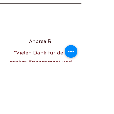
Andrea R.
"Vielen Dank für dein
großes Engagement und
die Zeit, die du in das
Training investierst.
Unser Sohn fühlt sich im
Training sehr wohl.“