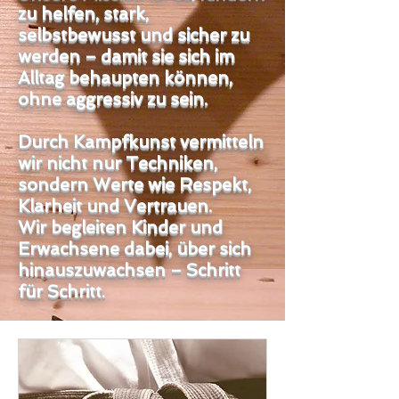
zu helfen, stark,
selbstbewusst und sicher zu
werden – damit sie sich im
Alltag behaupten können,
ohne aggressiv zu sein.
Durch Kampfkunst vermitteln
wir nicht nur Techniken,
sondern Werte wie Respekt,
Klarheit und Vertrauen.
Wir begleiten Kinder und
Erwachsene dabei, über sich
hinauszuwachsen – Schritt
für Schritt.