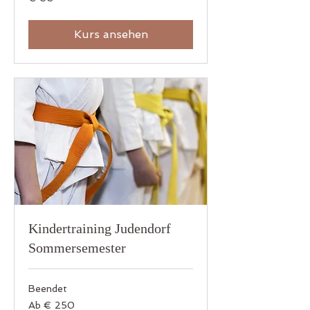
Euro
Kurs ansehen
Kindertraining Judendorf
Sommersemester
Beendet
Ab
Ab € 250
250